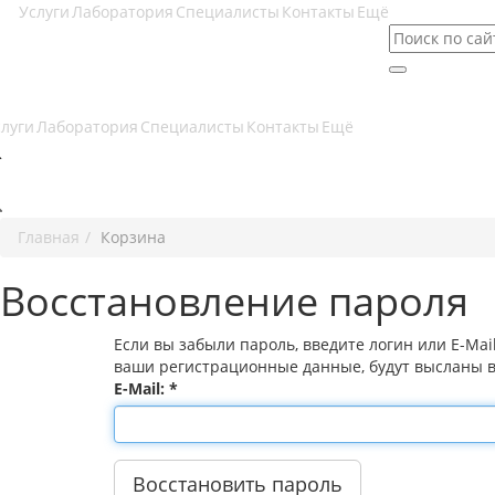
Услуги
Лаборатория
Специалисты
Контакты
Ещё
слуги
Лаборатория
Специалисты
Контакты
Ещё
Главная
Корзина
Восстановление пароля
Если вы забыли пароль, введите логин или E-Mai
ваши регистрационные данные, будут высланы ва
E-Mail:
*
Восстановить пароль