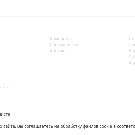
Компания
Ли
Специалисты
До
Контакты
На
По
Ка
ганы
листа
 сайта, Вы соглашаетесь на обработку файлов cookie в соответ