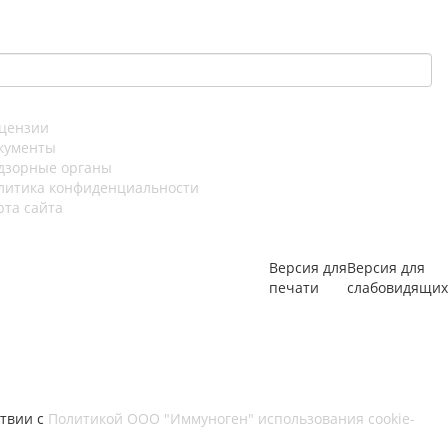
цензии
кументы
дзорные органы
литика конфиденциальности
рта сайта
Версия для
Версия для
печати
слабовидящих
ствии с
Политикой ООО "Иммуноген" использования cookie-