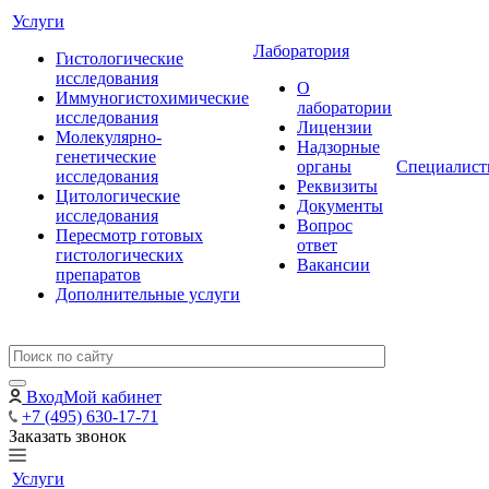
Услуги
Лаборатория
Гистологические
исследования
О
Иммуногистохимические
лаборатории
исследования
Лицензии
Молекулярно-
Надзорные
генетические
органы
Специалис
исследования
Реквизиты
Цитологические
Документы
исследования
Вопрос
Пересмотр готовых
ответ
гистологических
Вакансии
препаратов
Дополнительные услуги
Вход
Мой кабинет
+7 (495) 630-17-71
Заказать звонок
Услуги