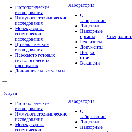
Лаборатория
Гистологические
исследования
О
Иммуногистохимические
лаборатории
исследования
Лицензии
Молекулярно-
Надзорные
генетические
органы
Специалис
исследования
Реквизиты
Цитологические
Документы
исследования
Вопрос
Пересмотр готовых
ответ
гистологических
Вакансии
препаратов
Дополнительные услуги
Услуги
Лаборатория
Гистологические
исследования
О
Иммуногистохимические
лаборатории
исследования
Лицензии
Молекулярно-
Надзорные
генетические