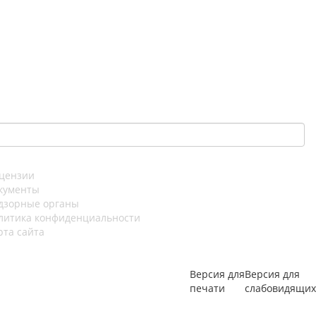
цензии
кументы
дзорные органы
литика конфиденциальности
рта сайта
Версия для
Версия для
печати
слабовидящих