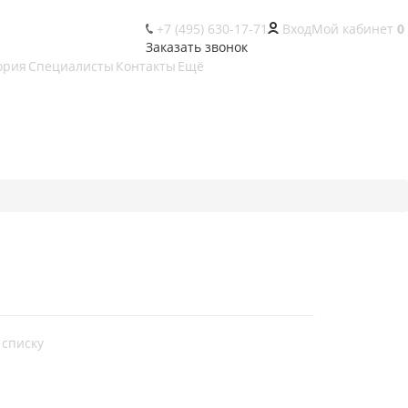
+7 (495) 630-17-71
Вход
Мой кабинет
0
Заказать звонок
ория
Специалисты
Контакты
Ещё
 списку