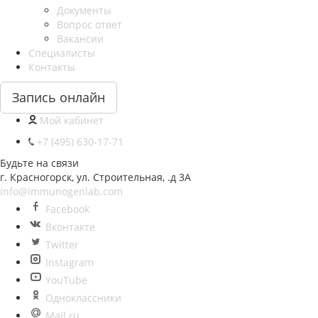
Документы
Вопрос ответ
Вакансии
Специалисты
Контакты
Запись онлайн
Мой кабинет
+7 (495) 630-17-71
Будьте на связи
г. Красногорск, ул. Строительная, .д 3А
info@immunogenlab.com
Facebook
Вконтакте
Twitter
Instagram
YouTube
Одноклассники
Mail.ru