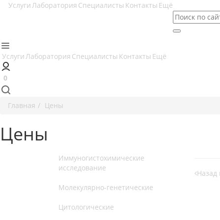
Услуги
Лаборатория
Специалисты
Контакты
Ещё
Услуги
Лаборатория
Специалисты
Контакты
Ещё
0
Главная
Цены
Цены
Иммуногистохимические
исследование
Назад 
Молекулярно-генетические
Цитологические