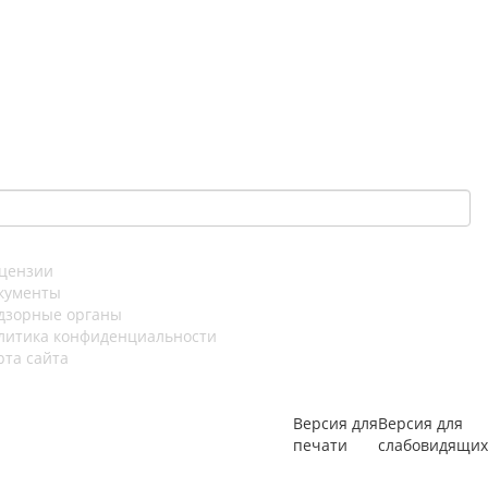
цензии
кументы
дзорные органы
литика конфиденциальности
рта сайта
Версия для
Версия для
печати
слабовидящих