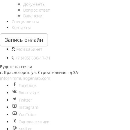
Документы
Вопрос ответ
Вакансии
Специалисты
Контакты
Запись онлайн
Мой кабинет
+7 (495) 630-17-71
Будьте на связи
г. Красногорск, ул. Строительная, .д 3А
info@immunogenlab.com
Facebook
Вконтакте
Twitter
Instagram
YouTube
Одноклассники
Mail.ru