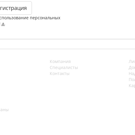
гистрация
использование персональных
.д.
Компания
Ли
Специалисты
До
Контакты
На
По
Ка
ганы