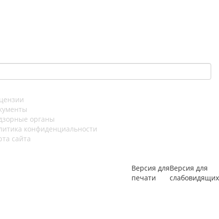
цензии
кументы
дзорные органы
литика конфиденциальности
рта сайта
Версия для
Версия для
печати
слабовидящих