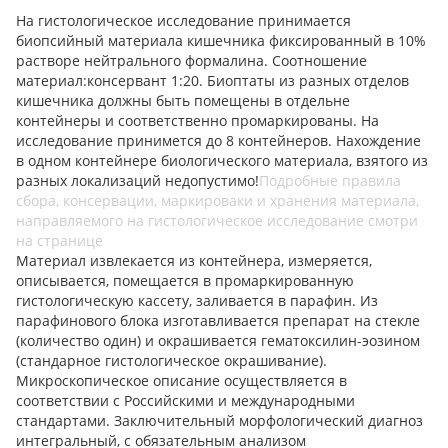
На гистологическое исследование принимается
биопсийный материала кишечника фиксированный в 10%
растворе нейтрального формалина. Соотношение
материал:консервант 1:20. Биоптаты из разных отделов
кишечника должны быть помещены в отдельне
контейнеры и соответственно промаркированы. На
исследование принимется до 8 контейнеров. Нахождение
в одном контейнере биологического материала, взятого из
разных локализаций недопустимо!
Подробные правила
сбора, консервации, маркироваки и хранения материала,
направляемого на гистологическое исследование смотри
на странице
Материал извлекается из контейнера, измеряется,
описывается, помещается в промаркированную
гистологическую кассету, заливается в парафин. Из
парафинового блока изготавливается препарат на стекле
(количество один) и окрашивается гематоксилин-эозином
(стандарное гистологическое окрашивание).
Микроскопическое описание осуществляется в
соответствии с Российскими и международными
стандартами. Заключительный морфологический диагноз
интегральный, с обязательным анализом