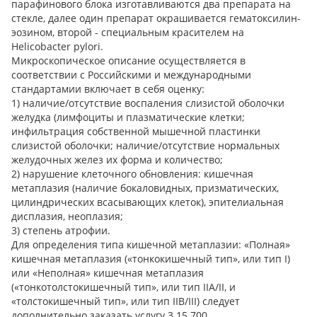
парафинового блока изготавливаются два препарата на
стекле, далее один препарат окрашивается гематоксилин-
эозином, второй - специальным красителем на
Helicobacter pylori.
Микроскопическое описание осуществляется в
соответствии с Российскими и международными
стандартамии включает в себя оценку:
1) наличие/отсутствие воспаления слизистой оболочки
желудка (лимфоциты и плазматические клетки;
инфильтрация собственной мышечной пластинки
слизистой оболочки; наличие/отсутствие нормальных
желудочных желез их форма и количество;
2) нарушение клеточного обновления: кишечная
метаплазия (наличие бокаловидных, призматических,
цилиндрических всасывающих клеток), эпителиальная
дисплазия, неоплазия;
3) степень атрофии.
Для определения типа кишечной метаплазии: «Полная»
кишечная метаплазия («тонкокишечный тип», или тип I)
или «Неполная» кишечная метаплазия
(«тонкотолстокишечный тип», или тип IIA/II, и
«толстокишечный тип», или тип IIB/III) следует
дополнительно заказать услугу 3.15.700