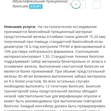
(Мультифокальная пункционная
биопсия)
3.15.071
Описание услуги:
На гистологическое исследование
принимается биопсийный пункционный материал
предстательной железы (столбики ткани длиной 15-20 мм),
полученный при помощи стандартной биопсийной иглы
диаметром 18 G под контролем ТРУЗИ и фиксированный в
10% растворе нейтрального формалина. Соотношение
материал:консервант 1:20. Стандартная техника биопсии
подразумевает забор материала билатерально от апекса к
основанию железы. Выполнение секстантной биопсии не
является более приемлемой. При объеме предстательной
железы 30–40 мл возможно выполнение забора материала
из 8 и более участков. Во всех остальных случаях
необходимо выполнять 12-точечную биопсию. Биопсия
транзиторной зоны предстательной железы обладает
низкой чувствительностью для верификации опухоли и
может быть рекомендована при выполнении повторной
биопсии. Каждый контейнер должен быть промаркирован,
в соответствии с долей железы, с локализацией укола в