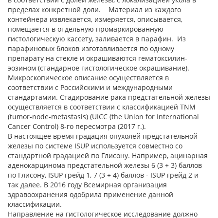
пределах конкретной доли. Материал из каждого
контейнера извлекается, измеряется, описывается,
помещается в отдельную промаркированную
гистологическую кассету, заливается в парафин. Из
парафиновых блоков изготавливается по одному
препарату на стекле и окрашиваются гематоксилин-
эозином (стандарное гистологическое окрашивание).
Микроскопическое описание осуществляется в
соответствии с Российскими и международными
стандартамии. Стадирование рака предстательной железы
осуществляется в соответствии с классификацией TNM
(tumor-node-metastasis) (UICC (the Union for International
Cancer Control) 8-го пересмотра (2017 г.).
В настоящее время градация опухолей предстательной
железы по системе ISUP используется совместно со
стандартной градацией по Глисону. Например, ацинарная
аденокарцинома предстательной железы 6 (3 + 3) баллов
по Глисону, ISUP грейд 1, 7 (3 + 4) баллов - ISUP грейд 2 и
так далее. В 2016 году Всемирная организация
здравоохранения одобрила применение данной
классификации.
Направление на гистологическое исследование должно