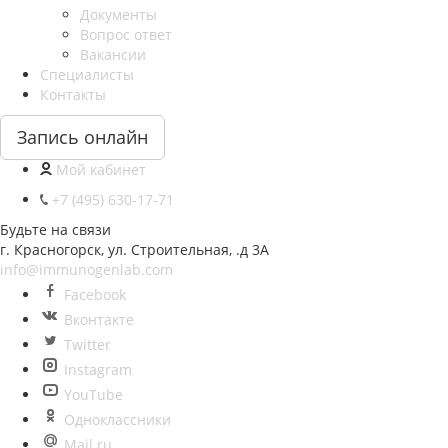
Документы
Вопрос ответ
Вакансии
Специалисты
Контакты
Запись онлайн
Мой кабинет
+7 (495) 630-17-71
Будьте на связи
г. Красногорск, ул. Строительная, .д 3А
info@immunogenlab.com
Facebook
Вконтакте
Twitter
Instagram
YouTube
Одноклассники
Mail.ru