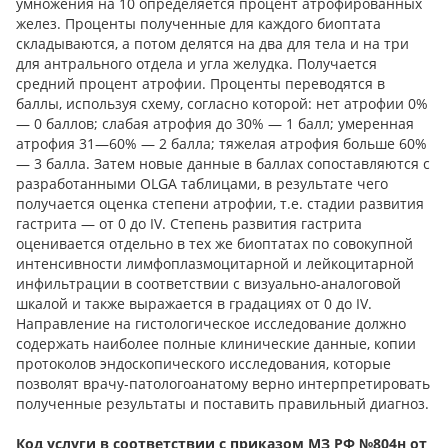
умножения на 10 определяется процент атрофированных
желез. Проценты полученные для каждого биоптата
складываются, а потом делятся на два для тела и на три
для антрального отдела и угла желудка. Получается
средний процент атрофии. Проценты переводятся в
баллы, используя схему, согласно которой: нет атрофии 0%
— 0 баллов; слабая атрофия до 30% — 1 балл; умеренная
атрофия 31—60% — 2 балла; тяжелая атрофия больше 60%
— 3 балла. Затем новые данные в баллах сопоставляются с
разработанными OLGA таблицами, в результате чего
получается оценка степени атрофии, т.е. стадии развития
гастрита — от 0 до IV. Степень развития гастрита
оценивается отдельно в тех же биоптатах по совокупной
интенсивности лимфоплазмоцитарной и лейкоцитарной
инфильтрации в соответствии с визуально-аналоговой
шкалой и также выражается в градациях от 0 до IV.
Направление на гистологическое исследование должно
содержать наиболее полные клинические данные, копии
протоколов эндоскопического исследования, которые
позволят врачу-патологоанатому верно интерпретировать
полученные результаты и поставить правильный диагноз.
Код услуги в соответствии с приказом МЗ РФ №804н от