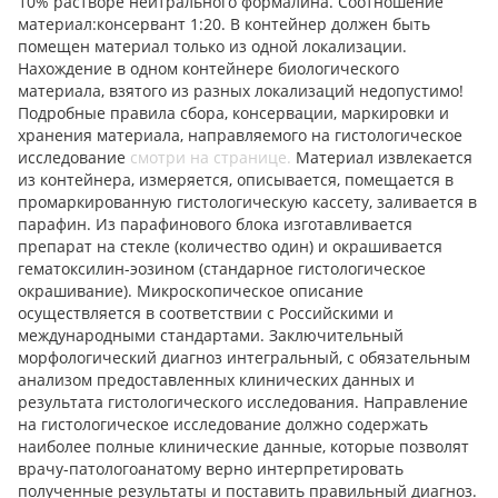
10% растворе нейтрального формалина. Соотношение
материал:консервант 1:20. В контейнер должен быть
помещен материал только из одной локализации.
Нахождение в одном контейнере биологического
материала, взятого из разных локализаций недопустимо!
Подробные правила сбора, консервации, маркировки и
хранения материала, направляемого на гистологическое
исследование
смотри на странице.
Материал извлекается
из контейнера, измеряется, описывается, помещается в
промаркированную гистологическую кассету, заливается в
парафин. Из парафинового блока изготавливается
препарат на стекле (количество один) и окрашивается
гематоксилин-эозином (стандарное гистологическое
окрашивание). Микроскопическое описание
осуществляется в соответствии с Российскими и
международными стандартами. Заключительный
морфологический диагноз интегральный, с обязательным
анализом предоставленных клинических данных и
результата гистологического исследования. Направление
на гистологическое исследование должно содержать
наиболее полные клинические данные, которые позволят
врачу-патологоанатому верно интерпретировать
полученные результаты и поставить правильный диагноз.