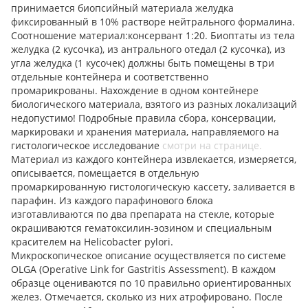
принимается биопсийный материала желудка
фиксированный в 10% растворе нейтрального формалина.
Соотношение материал:консервант 1:20. Биоптаты из тела
желудка (2 кусочка), из антрального отедал (2 кусочка), из
угла желудка (1 кусочек) должны быть помещены в три
отдельные контейнера и соответственно
промарикрованы. Нахождение в одном контейнере
биологического материала, взятого из разных локализаций
недопустимо! Подробные правила сбора, консервации,
маркироваки и хранения материала, направляемого на
гистологическое исследование
смотри на странице.
Материал из каждого контейнера извлекается, измеряется,
описывается, помещается в отдельную
промаркированную гистологическую кассету, заливается в
парафин. Из каждого парафинового блока
изготавливаются по два препарата на стекле, которые
окрашиваются гематоксилин-эозином и специальным
красителем на Helicobacter pylori.
Микроскопическое описание осуществляется по системе
OLGA (Оperative Link for Gastritis Assessment). В каждом
образце оцениваются по 10 правильно ориентированных
желез. Отмечается, сколько из них атрофировано. После