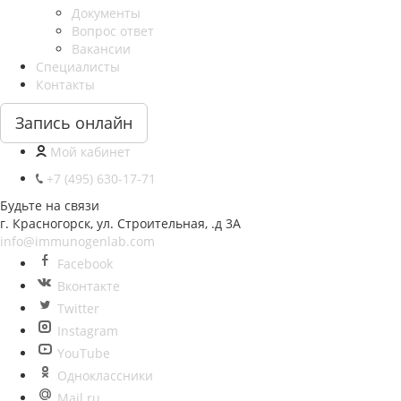
Документы
Вопрос ответ
Вакансии
Специалисты
Контакты
Запись онлайн
Мой кабинет
+7 (495) 630-17-71
Будьте на связи
г. Красногорск, ул. Строительная, .д 3А
info@immunogenlab.com
Facebook
Вконтакте
Twitter
Instagram
YouTube
Одноклассники
Mail.ru