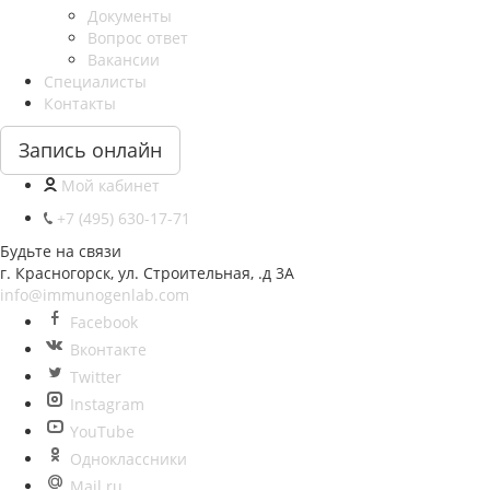
Документы
Вопрос ответ
Вакансии
Специалисты
Контакты
Запись онлайн
Мой кабинет
+7 (495) 630-17-71
Будьте на связи
г. Красногорск, ул. Строительная, .д 3А
info@immunogenlab.com
Facebook
Вконтакте
Twitter
Instagram
YouTube
Одноклассники
Mail.ru