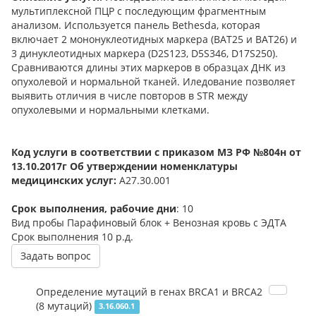
мультиплексной ПЦР с последующим фрагментным
анализом. Используется панель Bethesda, которая
включает 2 мононуклеотидных маркера (BAT25 и BAT26) и
3 динуклеотидных маркера (D2S123, D5S346, D17S250).
Сравниваются длины этих маркеров в образцах ДНК из
опухолевой и нормальной тканей. Иледование позволяет
выявить отличия в числе повторов в STR между
опухолевыми и нормальными клетками.
Код услуги в соответствии с приказом МЗ РФ №804н от
13.10.2017г Об утверждении номенклатуры
медицинских услуг:
А27.30.001
Срок выполнения, рабочие дни
: 10
Вид пробы
Парафиновый блок + Венозная кровь с ЭДТА
Срок выполнения
10 р.д.
Задать вопрос
Определение мутаций в генах BRCA1 и BRCA2
(8 мутаций)
3.16.060.1