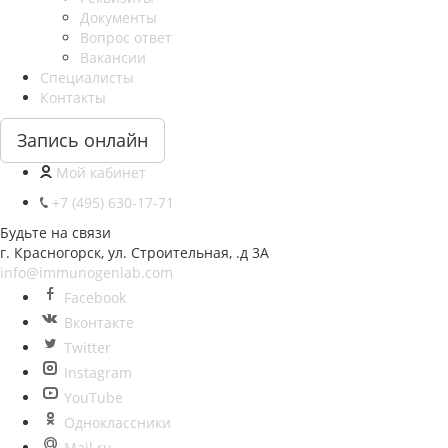
Документы
Вопрос ответ
Вакансии
Специалисты
Контакты
Запись онлайн
Мой кабинет
+7 (495) 630-17-71
Будьте на связи
г. Красногорск, ул. Строительная, .д 3А
info@immunogenlab.com
Facebook
Вконтакте
Twitter
Instagram
YouTube
Одноклассники
Mail.ru