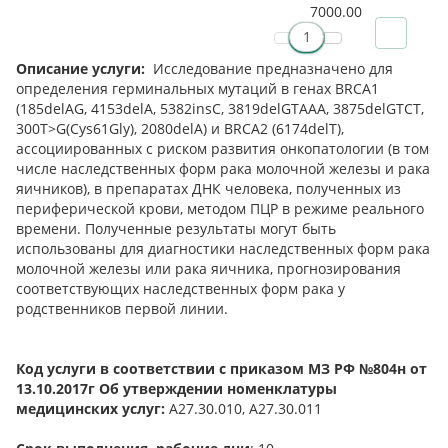
7000.00
Описание услуги:
Исследование предназначено для
определения герминальных мутаций в генах BRCA1
(185delAG, 4153delA, 5382insC, 3819delGTAAA, 3875delGTCT,
300T>G(Cys61Gly), 2080delA) и BRCA2 (6174delT),
ассоциированных с риском развития онкопатологии (в том
числе наследственных форм рака молочной железы и рака
яичников), в препаратах ДНК человека, полученных из
периферической крови, методом ПЦР в режиме реального
времени. Полученные результаты могут быть
использованы для диагностики наследственных форм рака
молочной железы или рака яичника, прогнозирования
соответствующих наследственных форм рака у
родственников первой линии.
Код услуги в соответствии с приказом МЗ РФ №804н от
13.10.2017г Об утверждении номенклатуры
медицинских услуг:
А27.30.010, А27.30.011