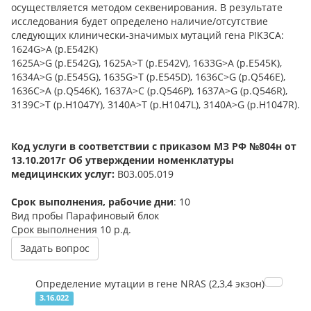
осуществляется методом секвенирования. В результате
исследования будет определено наличие/отсутствие
следующих клинически-значимых мутаций гена PIK3CA:
1624G>A (p.E542K)
1625A>G (p.E542G), 1625A>T (p.E542V), 1633G>A (p.E545K),
1634A>G (p.E545G), 1635G>T (p.E545D), 1636C>G (p.Q546E),
1636C>A (p.Q546K), 1637A>C (p.Q546P), 1637A>G (p.Q546R),
3139C>T (p.H1047Y), 3140A>T (p.H1047L), 3140A>G (p.H1047R).
Код услуги в соответствии с приказом МЗ РФ №804н от
13.10.2017г Об утверждении номенклатуры
медицинских услуг:
B03.005.019
Срок выполнения, рабочие дни
: 10
Вид пробы
Парафиновый блок
Срок выполнения
10 р.д.
Задать вопрос
Определение мутации в гене NRAS (2,3,4 экзон)
3.16.022