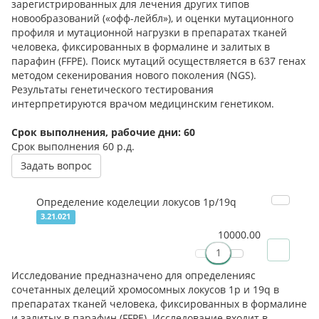
зарегистрированных для лечения других типов
новообразований («офф-лейбл»), и оценки мутационного
профиля и мутационной нагрузки в препаратах тканей
человека, фиксированных в формалине и залитых в
парафин (FFPE). Поиск мутаций осуществляется в 637 генах
методом секенирования нового поколения (NGS).
Результаты генетического тестирования
интерпретируются врачом медицинским генетиком.
Срок выполнения, рабочие дни: 60
Срок выполнения
60 р.д.
Задать вопрос
Определение коделеции локусов 1p/19q
3.21.021
10000.00
Исследование предназначено для определенияс
сочетанных делеций хромосомных локусов 1р и 19q в
препаратах тканей человека, фиксированных в формалине
и залитых в парафин (FFPE). Исследование входит в