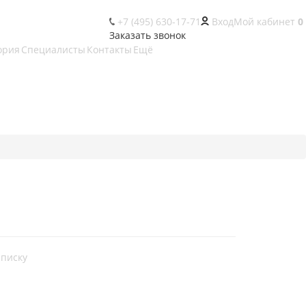
+7 (495) 630-17-71
Вход
Мой кабинет
0
Заказать звонок
ория
Специалисты
Контакты
Ещё
списку