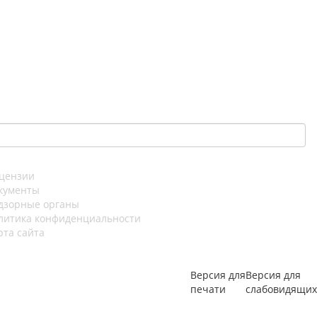
цензии
кументы
дзорные органы
литика конфиденциальности
рта сайта
Версия для
Версия для
печати
слабовидящих